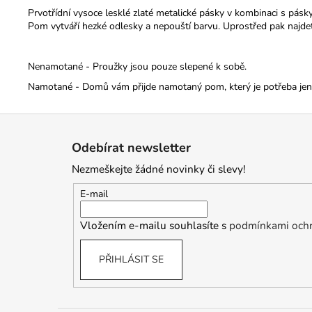
Prvotřídní vysoce lesklé zlaté metalické pásky v kombinaci s pás
Pom vytváří hezké odlesky a nepouští barvu. Uprostřed pak najde
Nenamotané - Proužky jsou pouze slepené k sobě.
Namotané - Domů vám přijde namotaný pom, který je potřeba jen r
Z
á
Odebírat newsletter
p
Nezmeškejte žádné novinky či slevy!
a
t
E-mail
í
Vložením e-mailu souhlasíte s
podmínkami ochr
PŘIHLÁSIT SE