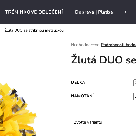
TRÉNINKOVÉ OBLEČENÍ
Doprava | Platba
O ná
Žlutá DUO se stříbrnou metalickou
Co potřebujete najít?
Průměrné
Neohodnoceno
Podrobnosti hodn
hodnocení
Žlutá DUO se
produktu
HLEDAT
je
0,0
z
5
Doporučujeme
DÉLKA
hvězdiček.
NAMOTÁNÍ
Zvolte variantu