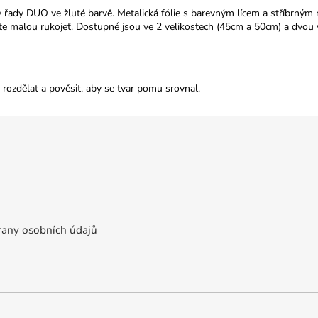
ky řady DUO ve žluté barvě. Metalická fólie s barevným lícem a stříbrn
te malou rukojeť.
Dostupné jsou ve 2 velikostech (45cm a 50cm) a dvou
ozdělat a pověsit, aby se tvar pomu srovnal.
any osobních údajů