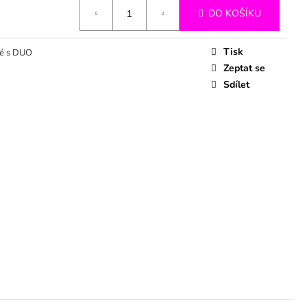
DO KOŠÍKU
Tisk
ké s DUO
Zeptat se
Sdílet