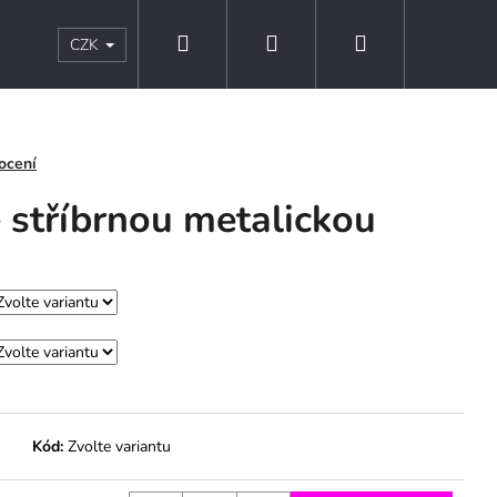
Hledat
Přihlášení
Nákupní
s
Kontakty
Obchodní podmínky
Podmínky ochr
CZK
košík
ocení
 stříbrnou metalickou
Kód:
Zvolte variantu