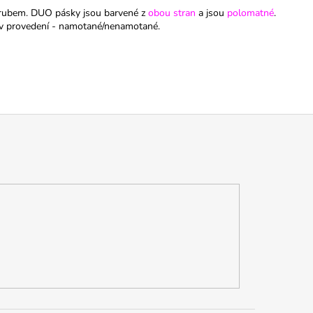
ým rubem. DUO pásky jsou barvené z
obou stran
a jsou
polomatné
.
 v provedení - namotané/nenamotané.