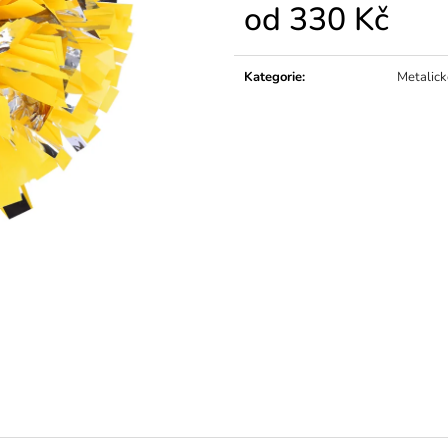
od
330 Kč
Měrná
cena:
Kategorie
:
Metalic