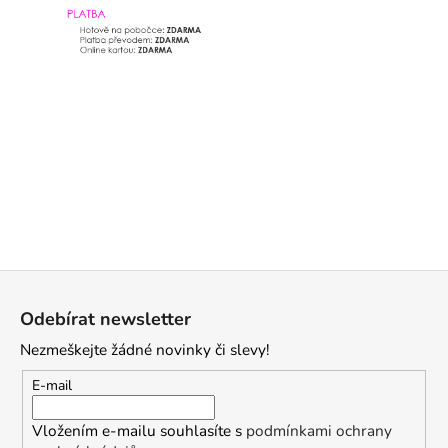
a
j
í
t
?
HLEDAT
Z
á
D
Odebírat newsletter
p
o
Nezmeškejte žádné novinky či slevy!
a
p
o
t
E-mail
r
í
u
Vložením e-mailu souhlasíte s
podmínkami ochrany