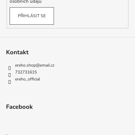
č
osobních údajů
u
j
PŘIHLÁSIT SE
e
m
e
Kontakt
ereho.shop
@
email.cz
732731615
ereho_official
Facebook