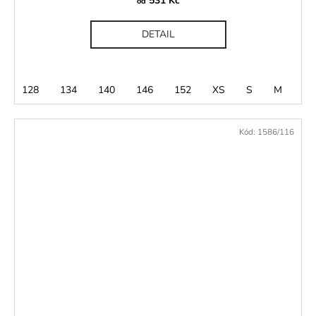
531 Kč
od
DETAIL
128
134
140
146
152
XS
S
M
L
Kód:
1586/116