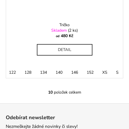
Tričko
Skladem
(2 ks)
480 Kč
od
DETAIL
122
128
134
140
146
152
XS
S
10
položek celkem
O
v
Z
l
á
á
Odebírat newsletter
d
p
a
Nezmeškejte žádné novinky či slevy!