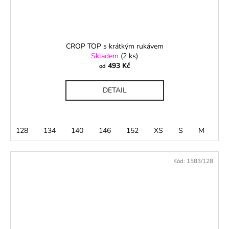
CROP TOP s krátkým rukávem
Skladem
(2 ks)
493 Kč
od
DETAIL
128
134
140
146
152
XS
S
M
L
Kód:
1583/128