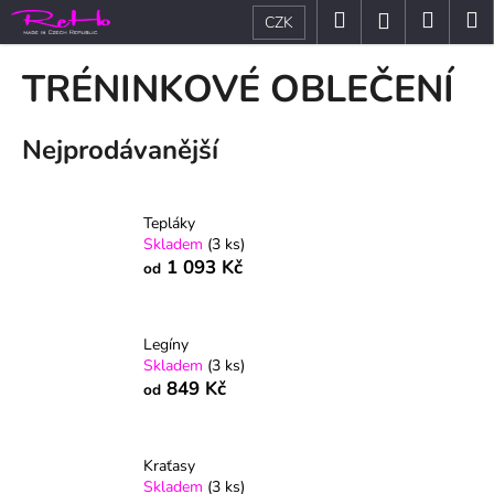
K
Přejít
Hledat
Nákup
M
Přihlášení
CZK
na
o
obsah
Zpět
Zpět
košík
š
TRÉNINKOVÉ OBLEČENÍ
í
C
k
Nejprodávanější
o
p
o
Tepláky
t
Skladem
(3 ks)
ř
1 093 Kč
od
e
b
u
Legíny
Skladem
(3 ks)
j
849 Kč
od
e
t
e
Kraťasy
n
Skladem
(3 ks)