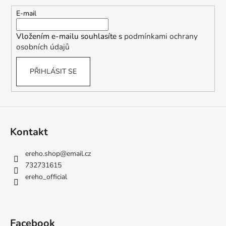
a
c
t
E-mail
í
í
p
Vložením e-mailu souhlasíte s
podmínkami ochrany
r
osobních údajů
v
k
PŘIHLÁSIT SE
y
v
ý
p
i
s
Kontakt
u
ereho.shop
@
email.cz
732731615
ereho_official
Facebook