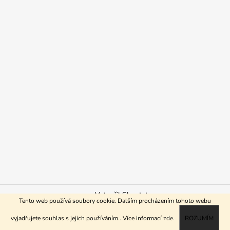
Vytvořil Shoptet
Tento web používá soubory cookie. Dalším procházením tohoto webu
Copyright 2026
ReHo shop
. Všechna práva vyhrazena.
vyjadřujete souhlas s jejich používáním.. Více informací
zde
.
ROZUMÍM