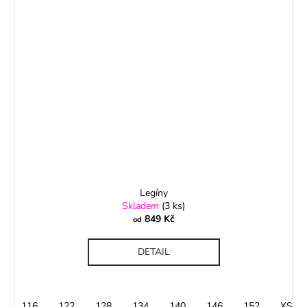
Legíny
Skladem
(3 ks)
849 Kč
od
DETAIL
116
122
128
134
140
146
152
XS