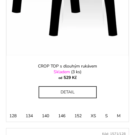
CROP TOP s dlouhým rukávem
Skladem
(3 ks)
529 Kč
od
DETAIL
128
134
140
146
152
XS
S
M
L
Kód:
1571/128