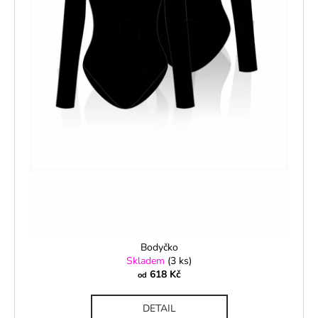
č
d
u
u
j
k
e
t
m
ů
e
Bodyčko
Skladem
(3 ks)
618 Kč
od
DETAIL