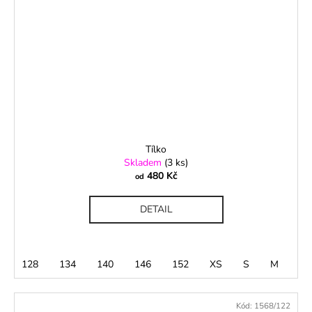
Tílko
Skladem
(3 ks)
480 Kč
od
DETAIL
128
134
140
146
152
XS
S
M
L
Kód:
1568/122