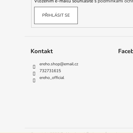
Vložením e-mailu souhlasíte s
podmínkami ochr
PŘIHLÁSIT SE
Kontakt
Face
ereho.shop
@
email.cz
732731615
ereho_official