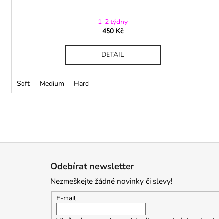
1-2 týdny
450 Kč
DETAIL
Soft
Medium
Hard
Z
á
Odebírat newsletter
p
Nezmeškejte žádné novinky či slevy!
a
t
E-mail
í