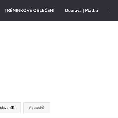
TRÉNINKOVÉ OBLEČENÍ
Doprava | Platba
O ná
Co potřebujete najít?
HLEDAT
Doporučujeme
odávanější
Abecedně