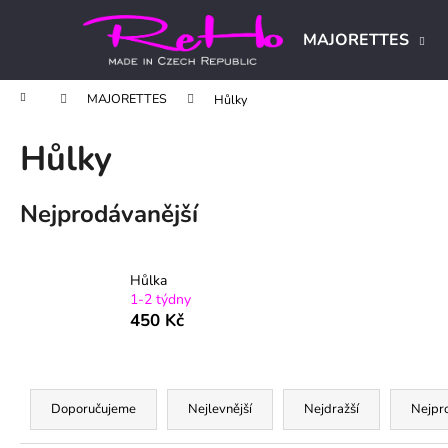
K
Přejít
na
o
MAJORETTES
obsah
Zpět
Zpět
š
do
do
í
Domů
MAJORETTES
Hůlky
obchodu
obchodu
k
Hůlky
Nejprodávanější
Hůlka
1-2 týdny
450 Kč
Ř
a
Doporučujeme
Nejlevnější
Nejdražší
Nejpr
z