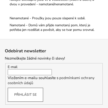
dvou v provedení - namotané/nenamotané.
Nenamotané - Proužky jsou pouze slepené k sobě.
Namotané - Domů vám přijde namotaný pom, který je
potřeba jen rozdělat a pověsit, aby se tvar pomu srovnal.
Z
á
Odebírat newsletter
p
Nezmeškejte žádné novinky či slevy!
a
t
E-mail
í
Vložením e-mailu souhlasíte s
podmínkami ochrany
osobních údajů
PŘIHLÁSIT SE