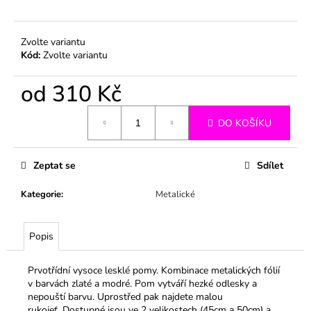
č
u
j
Zvolte variantu
e
Kód:
Zvolte variantu
m
e
od
310 Kč
Měrná
DO KOŠÍKU
cena:
Zeptat se
Sdílet
Kategorie
:
Metalické
Popis
Prvotřídní vysoce lesklé pomy. Kombinace metalických fólií
v barvách zlaté a modré. Pom vytváří hezké odlesky a
nepouští barvu. Uprostřed pak najdete malou
rukojeť.
Dostupné jsou ve 2 velikostech (45cm a 50cm) a