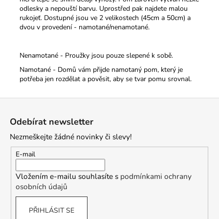
odlesky a nepouští barvu. Uprostřed pak najdete malou
rukojeť.
Dostupné jsou ve 2 velikostech (45cm a 50cm) a
dvou v provedení - namotané/nenamotané.
Nenamotané - Proužky jsou pouze slepené k sobě.
Namotané - Domů vám přijde namotaný pom, který je
potřeba jen rozdělat a pověsit, aby se tvar pomu srovnal.
Z
á
Odebírat newsletter
p
Nezmeškejte žádné novinky či slevy!
a
t
E-mail
í
Vložením e-mailu souhlasíte s
podmínkami ochrany
osobních údajů
PŘIHLÁSIT SE