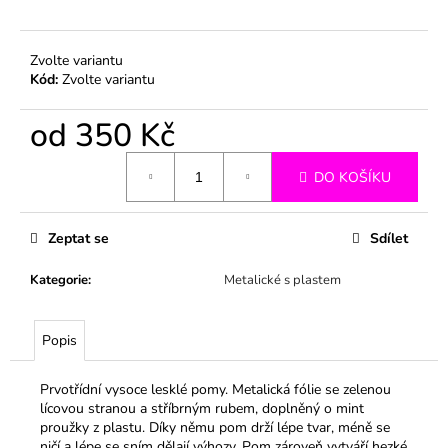
č
u
j
Zvolte variantu
e
Kód:
Zvolte variantu
m
e
od
350 Kč
Měrná
DO KOŠÍKU
cena:
Zeptat se
Sdílet
Kategorie
:
Metalické s plastem
Popis
Prvotřídní vysoce lesklé pomy. Metalická fólie se zelenou
lícovou stranou a stříbrným rubem, doplněný o mint
proužky z plastu. Díky němu pom drží lépe tvar, méně se
ničí a lépe se sním dělají výhozy. Pom zároveň vytváří hezké