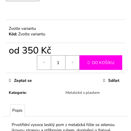
č
u
j
e
m
Zvolte variantu
e
Kód:
Zvolte variantu
od
350 Kč
Měrná
DO KOŠÍKU
cena:
Zeptat se
Sdílet
Kategorie
:
Metalické s plastem
Popis
Prvotřídní vysoce lesklý pom z metalická fólie se zelenou
lícovou stranou a stříbrným rubem, doplněný o fialové