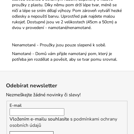
proužky z plastu. Díky němu pom drží lépe tvar, méně se
ničí a lépe se sním dělají výhozy. Pom zároveň vytváří hezké
odlesky a nepouští barvu. Uprostřed pak najdete malou
rukojeť.
Dostupné jsou ve 2 velikostech (45cm a 50cm) a
dvou v provedení - namotané/nenamotané.
Nenamotané - Proužky jsou pouze slepené k sobě.
Namotané - Domů vám přijde namotaný pom, který je
potřeba jen rozdělat a pověsit, aby se tvar pomu srovnal.
Z
á
Odebírat newsletter
p
Nezmeškejte žádné novinky či slevy!
a
t
E-mail
í
Vložením e-mailu souhlasíte s
podmínkami ochrany
osobních údajů