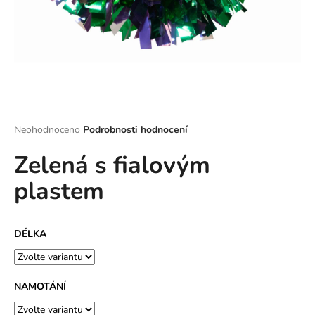
a
j
í
t
?
Průměrné
Neohodnoceno
Podrobnosti hodnocení
hodnocení
Zelená s fialovým
produktu
HLEDAT
je
plastem
0,0
z
5
D
hvězdiček.
DÉLKA
o
p
o
r
NAMOTÁNÍ
u