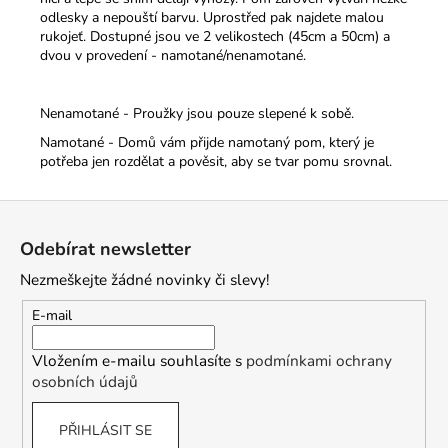
odlesky a nepouští barvu. Uprostřed pak najdete malou
rukojeť.
Dostupné jsou ve 2 velikostech (45cm a 50cm) a
dvou v provedení - namotané/nenamotané.
Nenamotané - Proužky jsou pouze slepené k sobě.
Namotané - Domů vám přijde namotaný pom, který je
potřeba jen rozdělat a pověsit, aby se tvar pomu srovnal.
Z
á
Odebírat newsletter
p
Nezmeškejte žádné novinky či slevy!
a
t
E-mail
í
Vložením e-mailu souhlasíte s
podmínkami ochrany
osobních údajů
PŘIHLÁSIT SE