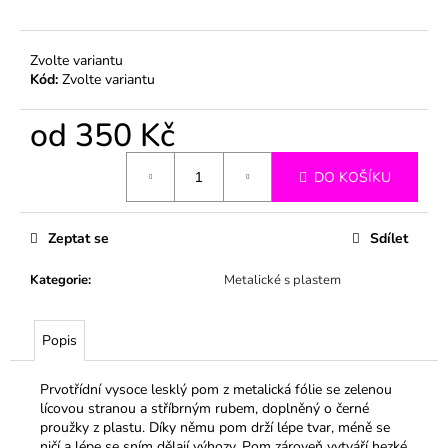
č
u
j
Zvolte variantu
e
Kód:
Zvolte variantu
m
e
od
350 Kč
Měrná
DO KOŠÍKU
cena:
Zeptat se
Sdílet
Kategorie
:
Metalické s plastem
Popis
Prvotřídní vysoce lesklý pom z metalická fólie se zelenou
lícovou stranou a stříbrným rubem, doplněný o černé
proužky z plastu. Díky němu pom drží lépe tvar, méně se
ničí a lépe se sním dělají výhozy. Pom zároveň vytváří hezké