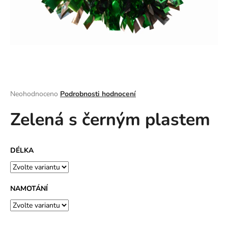
a
j
í
t
?
Průměrné
Neohodnoceno
Podrobnosti hodnocení
hodnocení
Zelená s černým plastem
produktu
HLEDAT
je
0,0
z
DÉLKA
5
D
hvězdiček.
o
p
NAMOTÁNÍ
o
r
u