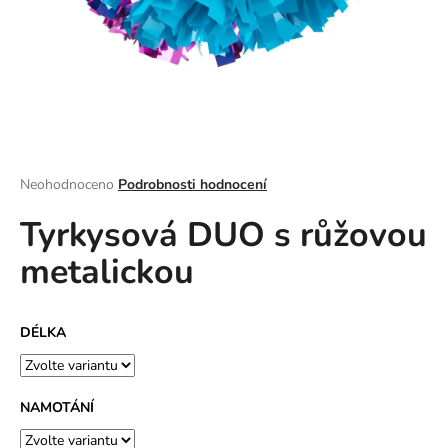
a
j
í
t
?
Průměrné
Neohodnoceno
Podrobnosti hodnocení
hodnocení
Tyrkysová DUO s růžovou
produktu
HLEDAT
je
metalickou
0,0
z
5
D
hvězdiček.
DÉLKA
o
p
o
r
NAMOTÁNÍ
u