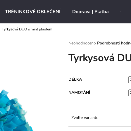
TRÉNINKOVÉ OBLEČENÍ
Doprava | Platba
O ná
Tyrkysová DUO s mint plastem
Co potřebujete najít?
Průměrné
Neohodnoceno
Podrobnosti hodn
hodnocení
Tyrkysová DU
produktu
HLEDAT
je
0,0
z
5
Doporučujeme
DÉLKA
hvězdiček.
NAMOTÁNÍ
Zvolte variantu