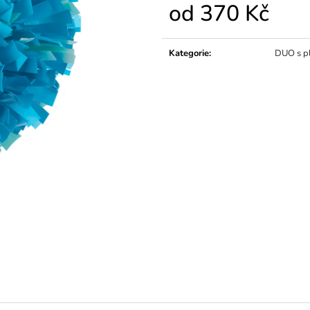
od
370 Kč
Měrná
cena:
Kategorie
:
DUO s p