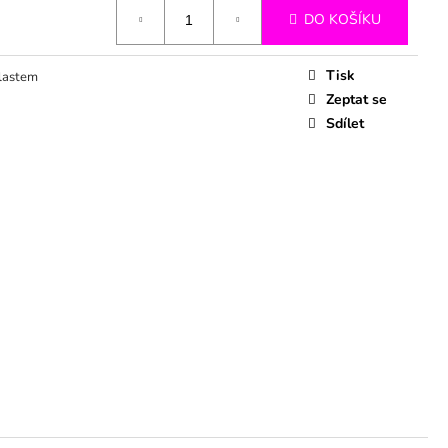
DO KOŠÍKU
Tisk
lastem
Zeptat se
Sdílet