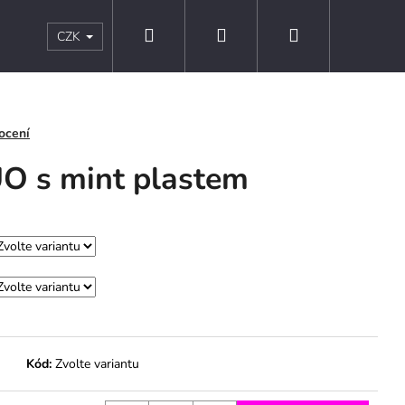
Hledat
Přihlášení
Nákupní
s
Kontakty
Obchodní podmínky
Podmínky ochr
CZK
košík
ocení
O s mint plastem
Kód:
Zvolte variantu