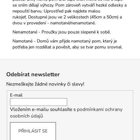
se sním dělají výhozy. Pom zároveň vytváří hezké odlesky a
nepouští barvu. Uprostřed pak najdete malou
rukojeť.
Dostupné jsou ve 2 velikostech (45cm a 50cm) a
dvou v provedení - namotané/nenamotané.
Nenamotané - Proužky jsou pouze slepené k sobě.
Namotané - Domů vám přijde namotaný pom, který je
potřeba jen rozdělat a pověsit, aby se tvar pomu srovnal.
Z
á
Odebírat newsletter
p
Nezmeškejte žádné novinky či slevy!
a
t
E-mail
í
Vložením e-mailu souhlasíte s
podmínkami ochrany
osobních údajů
PŘIHLÁSIT SE