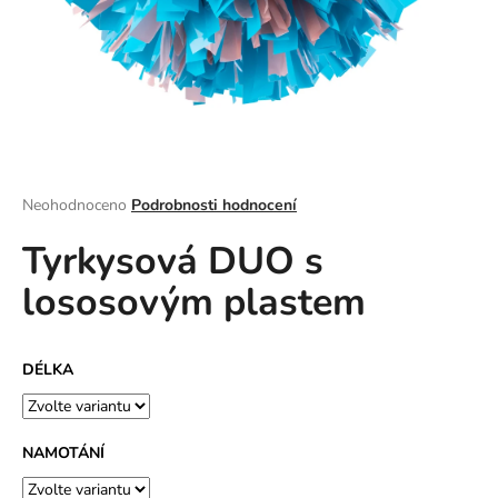
a
j
í
t
?
Průměrné
Neohodnoceno
Podrobnosti hodnocení
hodnocení
Tyrkysová DUO s
produktu
HLEDAT
je
lososovým plastem
0,0
z
5
D
hvězdiček.
DÉLKA
o
p
o
r
NAMOTÁNÍ
u