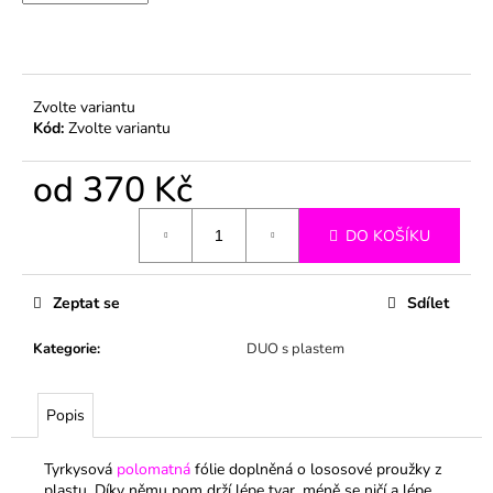
č
u
j
e
m
Zvolte variantu
e
Kód:
Zvolte variantu
od
370 Kč
Měrná
DO KOŠÍKU
cena:
Zeptat se
Sdílet
Kategorie
:
DUO s plastem
Popis
Tyrkysová
polomatná
fólie doplněná o lososové proužky z
plastu. Díky němu pom drží lépe tvar, méně se ničí a lépe