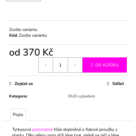
č
u
j
e
m
Zvolte variantu
e
Kód:
Zvolte variantu
od
370 Kč
Měrná
DO KOŠÍKU
cena:
Zeptat se
Sdílet
Kategorie
:
DUO s plastem
Popis
Tyrkysová
polomatná
fólie doplněná o fialové proužky z
plastu. Díky němu pom drží lépe tvar, méně se ničí a lépe