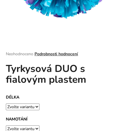
a
j
í
t
?
Průměrné
Neohodnoceno
Podrobnosti hodnocení
hodnocení
Tyrkysová DUO s
produktu
HLEDAT
je
fialovým plastem
0,0
z
5
D
hvězdiček.
DÉLKA
o
p
o
r
NAMOTÁNÍ
u