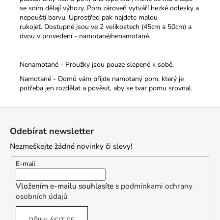
se sním dělají výhozy. Pom zároveň vytváří hezké odlesky a
nepouští barvu. Uprostřed pak najdete malou
rukojeť.
Dostupné jsou ve 2 velikostech (45cm a 50cm) a
dvou v provedení - namotané/nenamotané.
Nenamotané - Proužky jsou pouze slepené k sobě.
Namotané - Domů vám přijde namotaný pom, který je
potřeba jen rozdělat a pověsit, aby se tvar pomu srovnal.
Z
á
Odebírat newsletter
p
Nezmeškejte žádné novinky či slevy!
a
t
E-mail
í
Vložením e-mailu souhlasíte s
podmínkami ochrany
osobních údajů