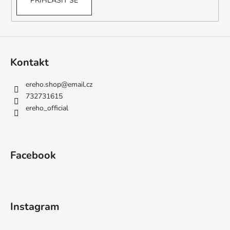
PŘIHLÁSIT SE
Kontakt
ereho.shop
@
email.cz
732731615
ereho_official
Facebook
Instagram