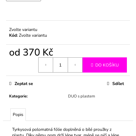
č
u
j
e
m
Zvolte variantu
e
Kód:
Zvolte variantu
od
370 Kč
Měrná
DO KOŠÍKU
cena:
Zeptat se
Sdílet
Kategorie
:
DUO s plastem
Popis
Tyrkysová polomatná fólie doplněná o bílé proužky z
plastu. Díky němu pom drží lépe tvar, méně se ničí a lépe