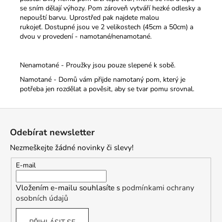
se sním dělají výhozy. Pom zároveň vytváří hezké odlesky a
nepouští barvu. Uprostřed pak najdete malou
rukojeť.
Dostupné jsou ve 2 velikostech (45cm a 50cm) a
dvou v provedení - namotané/nenamotané.
Nenamotané - Proužky jsou pouze slepené k sobě.
Namotané - Domů vám přijde namotaný pom, který je
potřeba jen rozdělat a pověsit, aby se tvar pomu srovnal.
Z
á
Odebírat newsletter
p
Nezmeškejte žádné novinky či slevy!
a
t
E-mail
í
Vložením e-mailu souhlasíte s
podmínkami ochrany
osobních údajů