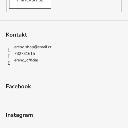
PŘIHLÁSIT SE
Kontakt
ereho.shop
@
email.cz
732731615
ereho_official
Facebook
Instagram