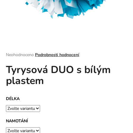
a
j
í
t
?
Průměrné
Neohodnoceno
Podrobnosti hodnocení
hodnocení
Tyrysová DUO s bílým
produktu
HLEDAT
je
plastem
0,0
z
5
D
hvězdiček.
DÉLKA
o
p
o
r
NAMOTÁNÍ
u