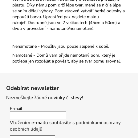
plastu. Díky němu pom drží lépe tvar, méně se ničí a lépe
se sním dělají výhozy. Pom zároveň vytváří hezké odlesky a
nepouští barvu. Uprostřed pak najdete malou
rukojeť.
Dostupné jsou ve 2 velikostech (45cm a 50cm) a
dvou v provedení - namotané/nenamotané.
Nenamotané - Proužky jsou pouze slepené k sobě.
Namotané - Domů vám přijde namotaný pom, který je
potřeba jen rozdělat a pověsit, aby se tvar pomu srovnal.
Z
á
Odebírat newsletter
p
Nezmeškejte žádné novinky či slevy!
a
t
E-mail
í
Vložením e-mailu souhlasíte s
podmínkami ochrany
osobních údajů