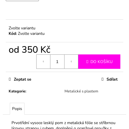
č
u
j
e
m
Zvolte variantu
e
Kód:
Zvolte variantu
od
350 Kč
Měrná
DO KOŠÍKU
cena:
Zeptat se
Sdílet
Kategorie
:
Metalické s plastem
Popis
Prvotřídní vysoce lesklý pom z metalická fólie se stříbrnou
lícovou stranou i rubem, doplněný o oranžové proužky z