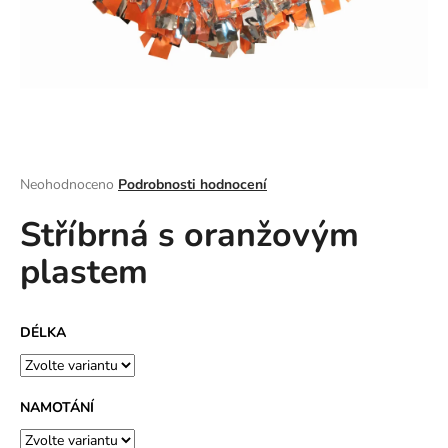
a
j
í
t
?
Průměrné
Neohodnoceno
Podrobnosti hodnocení
hodnocení
Stříbrná s oranžovým
produktu
HLEDAT
je
plastem
0,0
z
5
D
hvězdiček.
DÉLKA
o
p
o
r
NAMOTÁNÍ
u