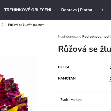
TRÉNINKOVÉ OBLEČENÍ
Doprava | Platba
O ná
Růžová se žlutým plastem
Co potřebujete najít?
Průměrné
Neohodnoceno
Podrobnosti hodn
hodnocení
Růžová se žl
produktu
HLEDAT
je
0,0
z
5
Doporučujeme
DÉLKA
hvězdiček.
NAMOTÁNÍ
Zvolte variantu