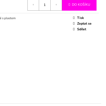
DO KOŠÍKU
Tisk
é s plastem
Zeptat se
Sdílet