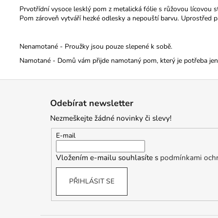
Prvotřídní vysoce lesklý pom z metalická fólie s růžovou lícovou 
Pom zároveň vytváří hezké odlesky a nepouští barvu. Uprostřed p
Nenamotané - Proužky jsou pouze slepené k sobě.
Namotané - Domů vám přijde namotaný pom, který je potřeba jen r
Z
á
Odebírat newsletter
p
Nezmeškejte žádné novinky či slevy!
a
t
E-mail
í
Vložením e-mailu souhlasíte s
podmínkami ochr
PŘIHLÁSIT SE