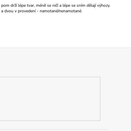
om drží lépe tvar, méně se ničí a lépe se sním dělají výhozy.
) a dvou v provedení - namotané/nenamotané.