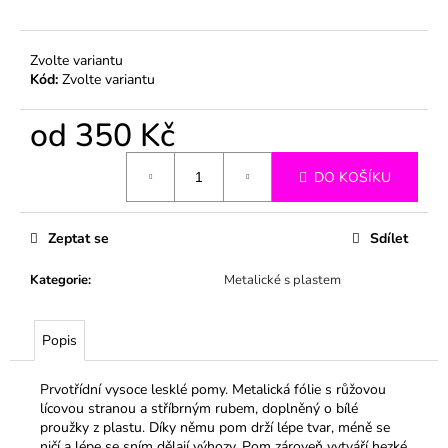
č
u
j
Zvolte variantu
e
Kód:
Zvolte variantu
m
e
od
350 Kč
Měrná
DO KOŠÍKU
cena:
Zeptat se
Sdílet
Kategorie
:
Metalické s plastem
Popis
Prvotřídní vysoce lesklé pomy. Metalická fólie s růžovou
lícovou stranou a stříbrným rubem, doplněný o bílé
proužky z plastu. Díky němu pom drží lépe tvar, méně se
ničí a lépe se sním dělají výhozy. Pom zároveň vytváří hezké