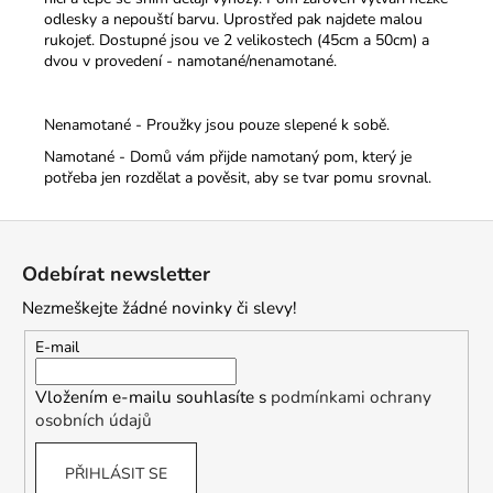
odlesky a nepouští barvu. Uprostřed pak najdete malou
rukojeť.
Dostupné jsou ve 2 velikostech (45cm a 50cm) a
dvou v provedení - namotané/nenamotané.
Nenamotané - Proužky jsou pouze slepené k sobě.
Namotané - Domů vám přijde namotaný pom, který je
potřeba jen rozdělat a pověsit, aby se tvar pomu srovnal.
Z
á
Odebírat newsletter
p
Nezmeškejte žádné novinky či slevy!
a
t
E-mail
í
Vložením e-mailu souhlasíte s
podmínkami ochrany
osobních údajů
PŘIHLÁSIT SE