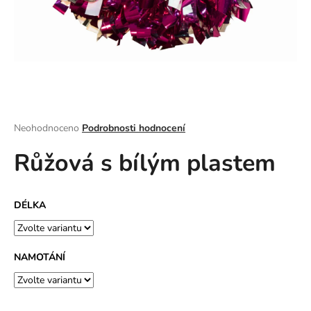
a
j
í
t
?
Průměrné
Neohodnoceno
Podrobnosti hodnocení
hodnocení
Růžová s bílým plastem
produktu
HLEDAT
je
0,0
z
DÉLKA
5
D
hvězdiček.
o
p
NAMOTÁNÍ
o
r
u