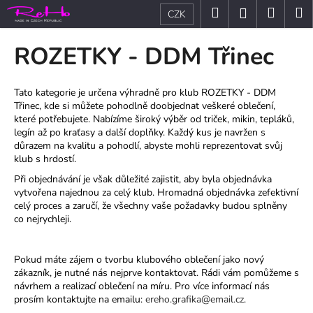
K
Přejít
Hledat
Nákup
M
Přihlášení
CZK
na
o
obsah
Zpět
Zpět
košík
š
ROZETKY - DDM Třinec
í
C
k
o
Tato kategorie je určena výhradně pro klub ROZETKY - DDM
Třinec, kde si můžete pohodlně doobjednat veškeré oblečení,
p
které potřebujete. Nabízíme široký výběr od triček, mikin, tepláků,
o
legín až po kraťasy a další doplňky. Každý kus je navržen s
t
důrazem na kvalitu a pohodlí, abyste mohli reprezentovat svůj
klub s hrdostí.
ř
Při objednávání je však důležité zajistit, aby byla objednávka
e
vytvořena najednou za celý klub. Hromadná objednávka zefektivní
b
celý proces a zaručí, že všechny vaše požadavky budou splněny
u
co nejrychleji.
j
e
Pokud máte zájem o tvorbu klubového oblečení jako nový
t
zákazník, je nutné nás nejprve kontaktovat. Rádi vám pomůžeme s
návrhem a realizací oblečení na míru. Pro více informací nás
e
prosím kontaktujte na emailu:
ereho.grafika@email.cz
.
n