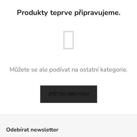
a
Produkty teprve připravujeme.
j
í
t
?
Můžete se ale podívat na ostatní kategorie.
HLEDAT
ZPĚT DO OBCHODU
D
o
p
o
Z
r
á
Odebírat newsletter
u
p