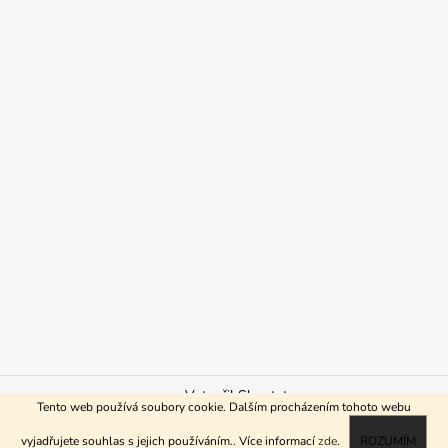
Vytvořil Shoptet
Tento web používá soubory cookie. Dalším procházením tohoto webu
Copyright 2026
ReHo shop
. Všechna práva vyhrazena.
vyjadřujete souhlas s jejich používáním.. Více informací
zde
.
ROZUMÍM