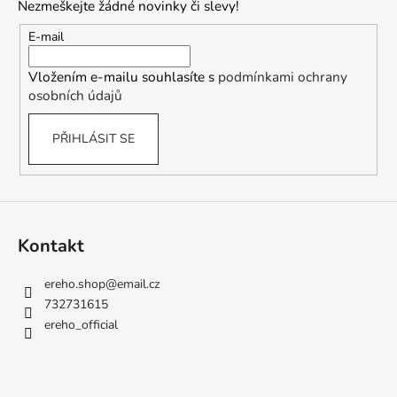
č
Nezmeškejte žádné novinky či slevy!
a
u
t
E-mail
j
í
e
Vložením e-mailu souhlasíte s
podmínkami ochrany
m
osobních údajů
e
PŘIHLÁSIT SE
Kontakt
ereho.shop
@
email.cz
732731615
ereho_official