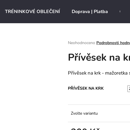
TRÉNINKOVÉ OBLEČENÍ
Doprava | Platba
O ná
Co potřebujete najít?
Průměrné
Neohodnoceno
Podrobnosti hodn
hodnocení
Přívěsek na k
produktu
HLEDAT
je
0,0
z
Přívěsek na krk - mažoretk
5
Doporučujeme
hvězdiček.
PŘÍVĚSEK NA KRK
Zvolte variantu