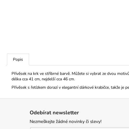
Popis
Přívěsek na krk ve stříbrné barvě. Můžete si vybrat ze dvou motiv
délka cca 41 cm, nejdelší cca 46 cm.
Přívěsek s řetízkem dorazí v elegantní dárkové krabičce, takže je pe
Z
á
Odebírat newsletter
p
Nezmeškejte žádné novinky či slevy!
a