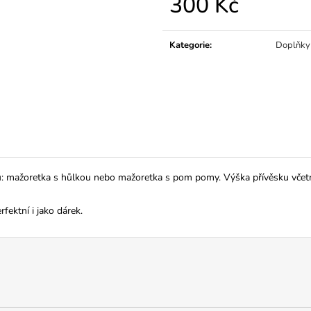
300 Kč
Měrná
cena:
Kategorie
:
Doplňky
ů: mažoretka s hůlkou nebo mažoretka s pom pomy. Výška přívěsku včetně o
rfektní i jako dárek.