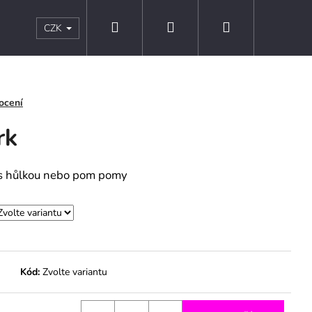
Hledat
Přihlášení
Nákupní
s
Kontakty
Obchodní podmínky
Podmínky ochr
CZK
košík
ocení
rk
a s hůlkou nebo pom pomy
Kód:
Zvolte variantu