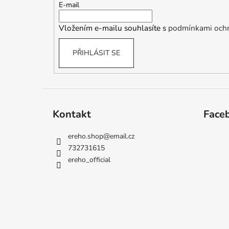
t
E-mail
í
Vložením e-mailu souhlasíte s
podmínkami ochr
PŘIHLÁSIT SE
Kontakt
Face
ereho.shop
@
email.cz
732731615
ereho_official