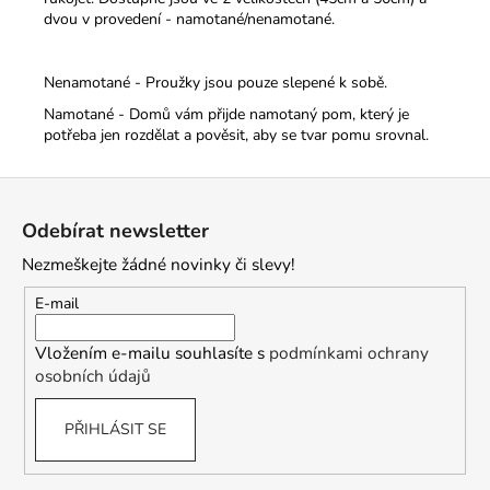
dvou v provedení - namotané/nenamotané.
Nenamotané - Proužky jsou pouze slepené k sobě.
Namotané - Domů vám přijde namotaný pom, který je
potřeba jen rozdělat a pověsit, aby se tvar pomu srovnal.
Z
á
Odebírat newsletter
p
Nezmeškejte žádné novinky či slevy!
a
t
E-mail
í
Vložením e-mailu souhlasíte s
podmínkami ochrany
osobních údajů
PŘIHLÁSIT SE