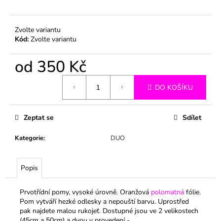
č
u
j
Zvolte variantu
e
Kód:
Zvolte variantu
m
e
od
350 Kč
Měrná
DO KOŠÍKU
cena:
Zeptat se
Sdílet
Kategorie
:
DUO
Popis
Prvotřídní pomy, vysoké úrovně. Oranžová
polomatná
fólie.
Pom vytváří hezké odlesky a nepouští barvu. Uprostřed
pak najdete malou rukojeť.
Dostupné jsou ve 2 velikostech
(45cm a 50cm) a dvou v provedení -