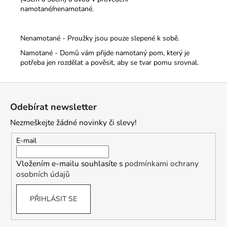
namotané/nenamotané.
Nenamotané - Proužky jsou pouze slepené k sobě.
Namotané - Domů vám přijde namotaný pom, který je
potřeba jen rozdělat a pověsit, aby se tvar pomu srovnal.
Z
á
Odebírat newsletter
p
Nezmeškejte žádné novinky či slevy!
a
t
E-mail
í
Vložením e-mailu souhlasíte s
podmínkami ochrany
osobních údajů
PŘIHLÁSIT SE