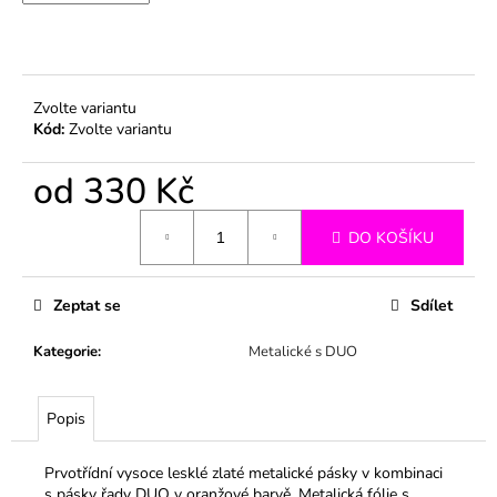
č
u
j
e
m
Zvolte variantu
e
Kód:
Zvolte variantu
od
330 Kč
Měrná
DO KOŠÍKU
cena:
Zeptat se
Sdílet
Kategorie
:
Metalické s DUO
Popis
Prvotřídní vysoce lesklé zlaté metalické pásky v kombinaci
s pásky řady DUO v oranžové barvě. Metalická fólie s