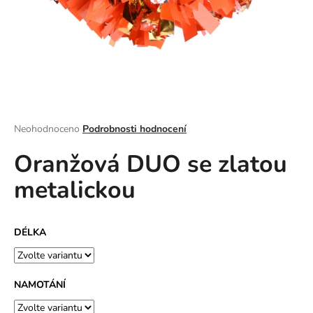
a
j
í
t
?
Průměrné
Neohodnoceno
Podrobnosti hodnocení
hodnocení
Oranžová DUO se zlatou
produktu
HLEDAT
je
metalickou
0,0
z
5
D
hvězdiček.
DÉLKA
o
p
o
r
NAMOTÁNÍ
u