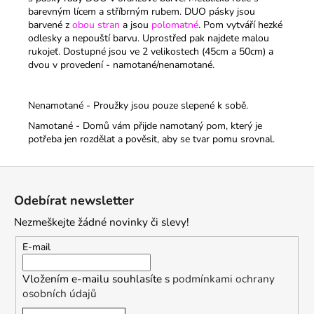
barevným lícem a stříbrným rubem. DUO pásky jsou
barvené z
obou stran
a jsou
polomatné
. Pom vytváří hezké
odlesky a nepouští barvu. Uprostřed pak najdete malou
rukojeť.
Dostupné jsou ve 2 velikostech (45cm a 50cm) a
dvou v provedení - namotané/nenamotané.
Nenamotané - Proužky jsou pouze slepené k sobě.
Namotané - Domů vám přijde namotaný pom, který je
potřeba jen rozdělat a pověsit, aby se tvar pomu srovnal.
Z
á
Odebírat newsletter
p
Nezmeškejte žádné novinky či slevy!
a
t
E-mail
í
Vložením e-mailu souhlasíte s
podmínkami ochrany
osobních údajů