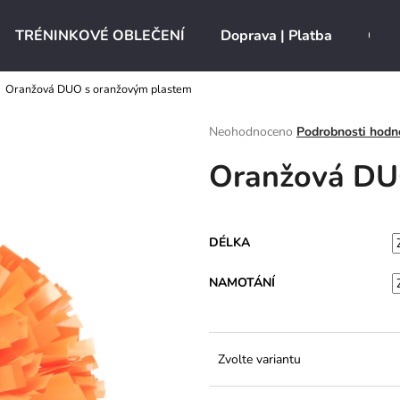
TRÉNINKOVÉ OBLEČENÍ
Doprava | Platba
O ná
Oranžová DUO s oranžovým plastem
Co potřebujete najít?
Průměrné
Neohodnoceno
Podrobnosti hodn
hodnocení
Oranžová DU
produktu
HLEDAT
je
0,0
z
5
Doporučujeme
DÉLKA
hvězdiček.
NAMOTÁNÍ
Zvolte variantu