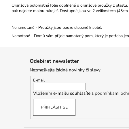
Oranžová polomatná fólie doplněná o oranžové proužky z plastu. D
pak najdete malou rukojeť.
Dostupné jsou ve 2 velikostech (45cm
Nenamotané - Proužky jsou pouze slepené k sobě.
Namotané - Domů vám přijde namotaný pom, který je potřeba jen r
Z
á
Odebírat newsletter
p
Nezmeškejte žádné novinky či slevy!
a
t
E-mail
í
Vložením e-mailu souhlasíte s
podmínkami ochr
PŘIHLÁSIT SE