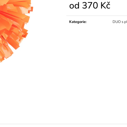
od
370 Kč
Měrná
cena:
Kategorie
:
DUO s p