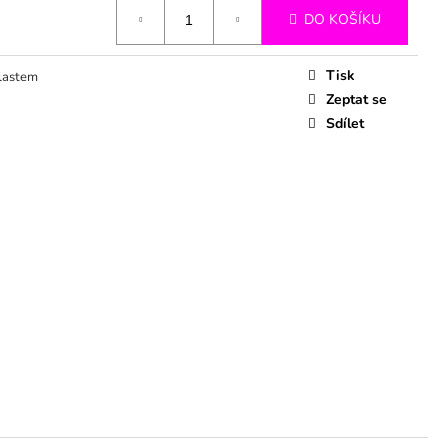
DO KOŠÍKU
Tisk
lastem
Zeptat se
Sdílet