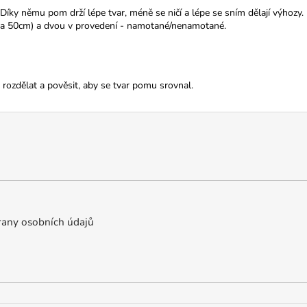
íky němu pom drží lépe tvar, méně se ničí a lépe se sním dělají výhozy
 a 50cm) a dvou v provedení - namotané/nenamotané.
ozdělat a pověsit, aby se tvar pomu srovnal.
any osobních údajů