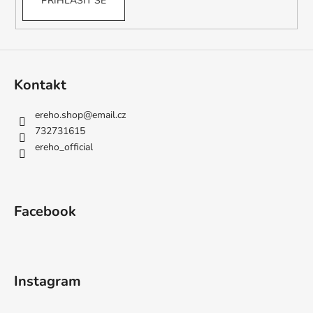
PŘIHLÁSIT SE
Kontakt
ereho.shop
@
email.cz
732731615
ereho_official
Facebook
Instagram