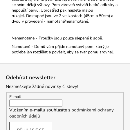
se sním dělají výhozy. Pom zároveň vytváří hezké odlesky a
nepouští barvu. Uprostřed pak najdete malou
rukojeť.
Dostupné jsou ve 2 velikostech (45cm a 50cm) a
dvou v provedení - namotané/nenamotané.
Nenamotané - Proužky jsou pouze slepené k sobě.
Namotané - Domů vám přijde namotaný pom, který je
potřeba jen rozdělat a pověsit, aby se tvar pomu srovnal.
Z
á
Odebírat newsletter
p
Nezmeškejte žádné novinky či slevy!
a
t
E-mail
í
Vložením e-mailu souhlasíte s
podmínkami ochrany
osobních údajů