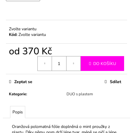
č
u
j
e
m
Zvolte variantu
e
Kód:
Zvolte variantu
od
370 Kč
Měrná
DO KOŠÍKU
cena:
Zeptat se
Sdílet
Kategorie
:
DUO s plastem
Popis
Oranžová polomatná fólie doplněná o mint proužky z
plastu. Díky němu pom drží lépe tvar, méně se ničí a lépe