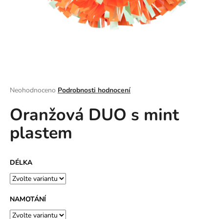
a
j
í
t
?
Průměrné
Neohodnoceno
Podrobnosti hodnocení
hodnocení
Oranžová DUO s mint
produktu
HLEDAT
je
plastem
0,0
z
5
D
hvězdiček.
DÉLKA
o
p
o
r
NAMOTÁNÍ
u