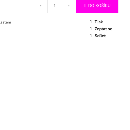
DO KOŠÍKU
Tisk
lastem
Zeptat se
Sdílet