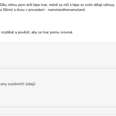
íky němu pom drží lépe tvar, méně se ničí a lépe se sním dělají výhozy
 a 50cm) a dvou v provedení - namotané/nenamotané.
ozdělat a pověsit, aby se tvar pomu srovnal.
any osobních údajů