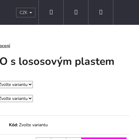
Hledat
Přihlášení
Nákupní
s
Kontakty
Obchodní podmínky
Podmínky ochr
CZK
košík
ocení
O s lososovým plastem
Kód:
Zvolte variantu