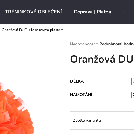
TRÉNINKOVÉ OBLEČENÍ
Doprava | Platba
O ná
Oranžová DUO s lososovým plastem
Co potřebujete najít?
Průměrné
Neohodnoceno
Podrobnosti hodn
hodnocení
Oranžová DU
produktu
HLEDAT
je
0,0
z
5
Doporučujeme
DÉLKA
hvězdiček.
NAMOTÁNÍ
Zvolte variantu