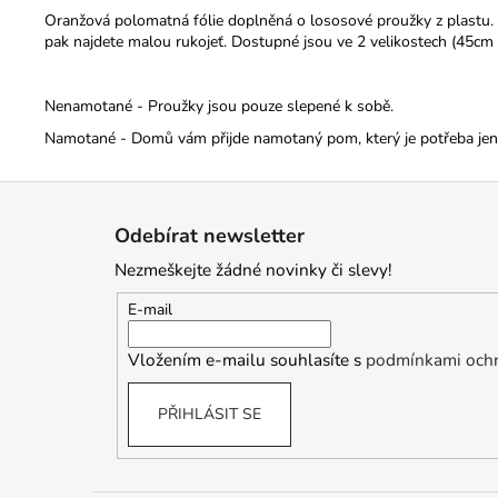
Oranžová polomatná fólie doplněná o lososové proužky z plastu. D
pak najdete malou rukojeť.
Dostupné jsou ve 2 velikostech (45cm
Nenamotané - Proužky jsou pouze slepené k sobě.
Namotané - Domů vám přijde namotaný pom, který je potřeba jen r
Z
á
Odebírat newsletter
p
Nezmeškejte žádné novinky či slevy!
a
t
E-mail
í
Vložením e-mailu souhlasíte s
podmínkami ochr
PŘIHLÁSIT SE