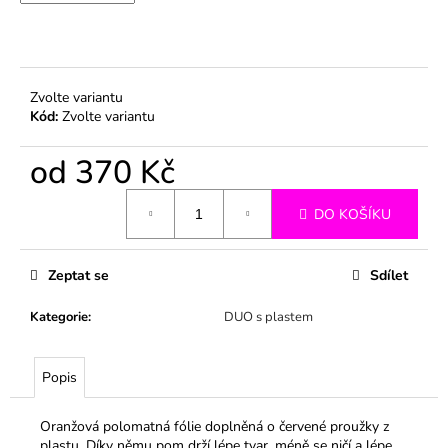
č
u
j
e
m
Zvolte variantu
e
Kód:
Zvolte variantu
od
370 Kč
Měrná
DO KOŠÍKU
cena:
Zeptat se
Sdílet
Kategorie
:
DUO s plastem
Popis
Oranžová polomatná fólie doplněná o červené proužky z
plastu. Díky němu pom drží lépe tvar, méně se ničí a lépe