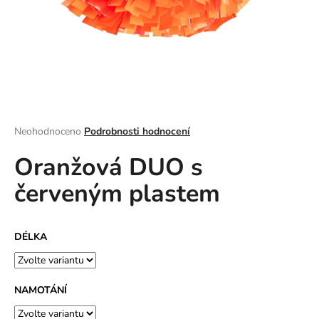
a
j
í
t
?
Průměrné
Neohodnoceno
Podrobnosti hodnocení
hodnocení
Oranžová DUO s
produktu
HLEDAT
je
červeným plastem
0,0
z
5
D
hvězdiček.
DÉLKA
o
p
o
r
NAMOTÁNÍ
u