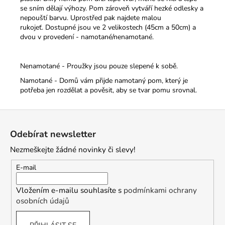
se sním dělají výhozy. Pom zároveň vytváří hezké odlesky a
nepouští barvu. Uprostřed pak najdete malou
rukojeť.
Dostupné jsou ve 2 velikostech (45cm a 50cm) a
dvou v provedení - namotané/nenamotané.
Nenamotané - Proužky jsou pouze slepené k sobě.
Namotané - Domů vám přijde namotaný pom, který je
potřeba jen rozdělat a pověsit, aby se tvar pomu srovnal.
Z
á
Odebírat newsletter
p
Nezmeškejte žádné novinky či slevy!
a
t
E-mail
í
Vložením e-mailu souhlasíte s
podmínkami ochrany
osobních údajů