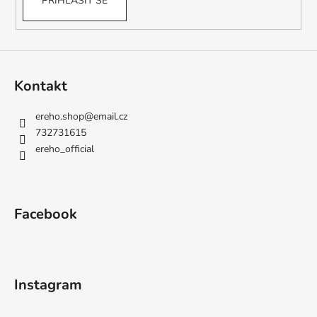
PŘIHLÁSIT SE
Kontakt
ereho.shop
@
email.cz
732731615
ereho_official
Facebook
Instagram