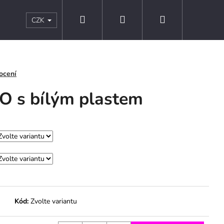
Hledat
Přihlášení
Nákupní
s
Kontakty
Obchodní podmínky
Podmínky ochr
CZK
košík
ocení
O s bílým plastem
Kód:
Zvolte variantu