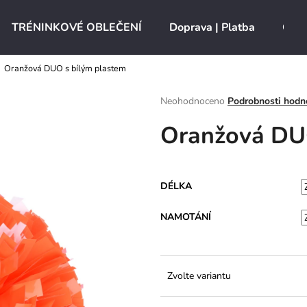
TRÉNINKOVÉ OBLEČENÍ
Doprava | Platba
O ná
Oranžová DUO s bílým plastem
Co potřebujete najít?
Průměrné
Neohodnoceno
Podrobnosti hodn
hodnocení
Oranžová DU
produktu
HLEDAT
je
0,0
z
5
Doporučujeme
DÉLKA
hvězdiček.
NAMOTÁNÍ
Zvolte variantu