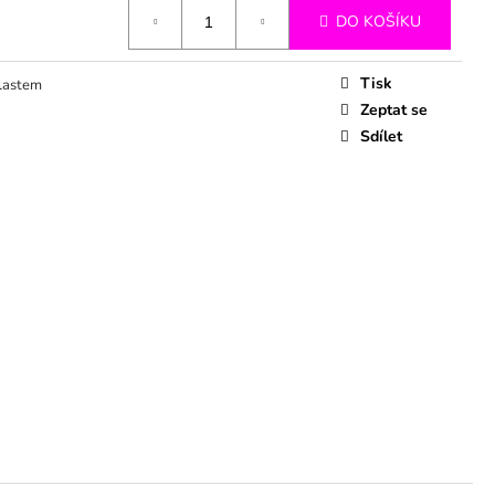
DO KOŠÍKU
Tisk
lastem
Zeptat se
Sdílet