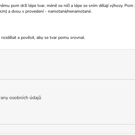
němu pom drží lépe tvar, méně se ničí a lépe se sním dělají výhozy. Pom
0cm) a dvou v provedení - namotané/nenamotané.
ozdělat a pověsit, aby se tvar pomu srovnal.
any osobních údajů