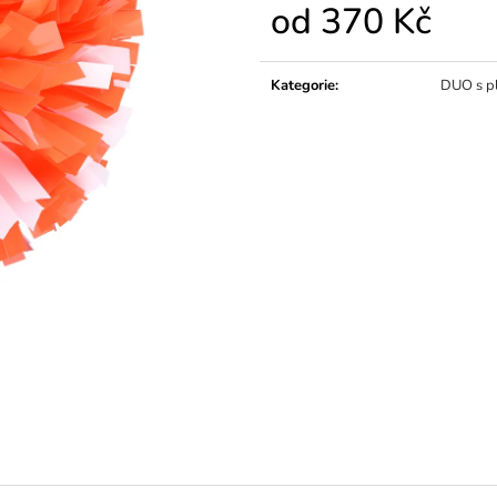
od
370 Kč
Měrná
cena:
Kategorie
:
DUO s p