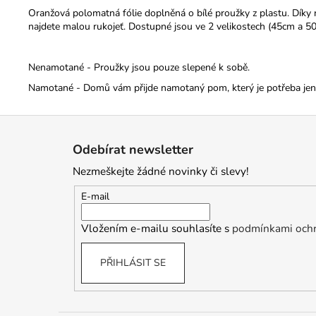
Oranžová polomatná fólie doplněná o bílé proužky z plastu. Díky 
najdete malou rukojeť.
Dostupné jsou ve 2 velikostech (45cm a 5
Nenamotané - Proužky jsou pouze slepené k sobě.
Namotané - Domů vám přijde namotaný pom, který je potřeba jen r
Z
á
Odebírat newsletter
p
Nezmeškejte žádné novinky či slevy!
a
t
E-mail
í
Vložením e-mailu souhlasíte s
podmínkami ochr
PŘIHLÁSIT SE