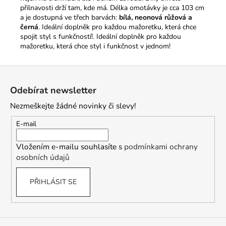
přilnavosti drží tam, kde má. Délka omotávky je cca 103 cm
a je dostupná ve třech barvách:
bílá, neonová růžová a
černá
. Ideální doplněk pro každou mažoretku, která chce
spojit styl s funkčností!. Ideální doplněk pro každou
mažoretku, která chce styl i funkčnost v jednom!
Z
á
Odebírat newsletter
p
Nezmeškejte žádné novinky či slevy!
a
t
E-mail
í
Vložením e-mailu souhlasíte s
podmínkami ochrany
osobních údajů
PŘIHLÁSIT SE