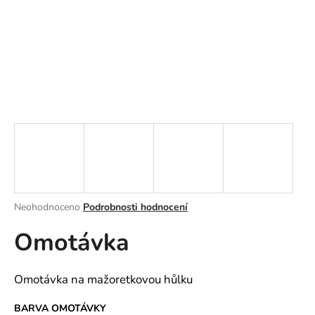
a
j
í
t
?
HLEDAT
Průměrné
Neohodnoceno
Podrobnosti hodnocení
hodnocení
D
Omotávka
produktu
o
je
p
0,0
o
z
Omotávka na mažoretkovou hůlku
r
5
u
hvězdiček.
BARVA OMOTÁVKY