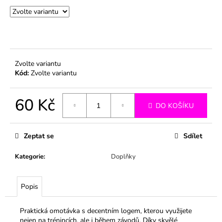
č
u
j
e
m
e
Zvolte variantu
Kód:
Zvolte variantu
60 Kč
DO KOŠÍKU
Měrná
cena:
Zeptat se
Sdílet
Kategorie
:
Doplňky
Popis
Praktická omotávka s decentním logem, kterou využijete
nejen na trénincích, ale i během závodů. Díky skvělé