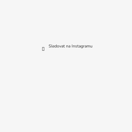
č
u
j
e
m
e
Sledovat na Instagramu