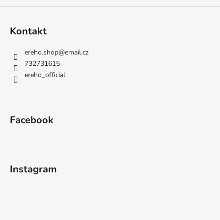
a
j
Kontakt
í
t
ereho.shop
@
email.cz
?
732731615
ereho_official
HLEDAT
Facebook
D
o
Instagram
p
o
r
u