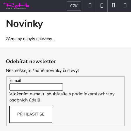
K
Přejít
Hledat
Nákup
M
Přihlášení
CZK
na
o
obsah
Zpět
Zpět
košík
š
Novinky
í
C
k
o
Záznamy nebyly nalezeny...
p
Z
o
á
Odebírat newsletter
t
p
ř
Nezmeškejte žádné novinky či slevy!
a
e
t
E-mail
b
í
u
Vložením e-mailu souhlasíte s
podmínkami ochrany
j
osobních údajů
e
t
PŘIHLÁSIT SE
e
n