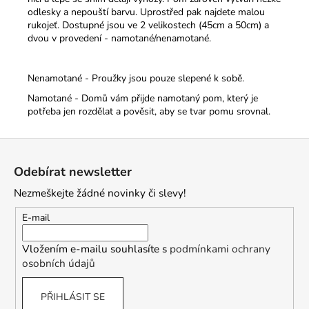
odlesky a nepouští barvu. Uprostřed pak najdete malou
rukojeť.
Dostupné jsou ve 2 velikostech (45cm a 50cm) a
dvou v provedení - namotané/nenamotané.
Nenamotané - Proužky jsou pouze slepené k sobě.
Namotané - Domů vám přijde namotaný pom, který je
potřeba jen rozdělat a pověsit, aby se tvar pomu srovnal.
Z
á
Odebírat newsletter
p
Nezmeškejte žádné novinky či slevy!
a
t
E-mail
í
Vložením e-mailu souhlasíte s
podmínkami ochrany
osobních údajů
PŘIHLÁSIT SE