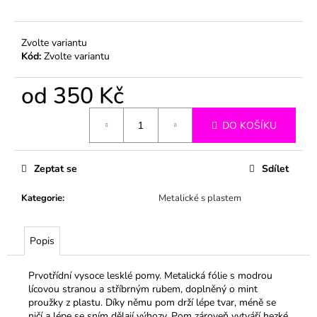
č
u
j
Zvolte variantu
e
Kód:
Zvolte variantu
m
e
od
350 Kč
Měrná
DO KOŠÍKU
cena:
Zeptat se
Sdílet
Kategorie
:
Metalické s plastem
Popis
Prvotřídní vysoce lesklé pomy. Metalická fólie s modrou
lícovou stranou a stříbrným rubem, doplněný o mint
proužky z plastu. Díky němu pom drží lépe tvar, méně se
ničí a lépe se sním dělají výhozy. Pom zároveň vytváří hezké