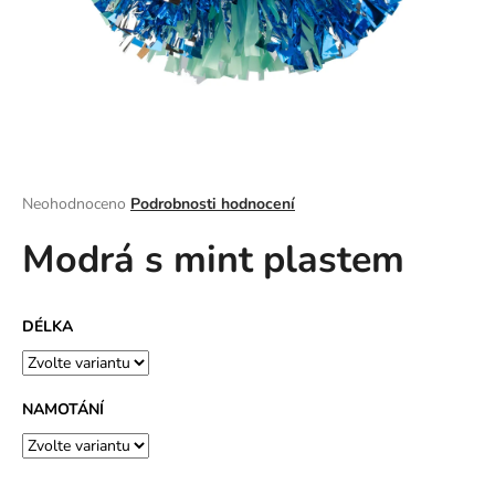
a
j
í
t
?
Průměrné
Neohodnoceno
Podrobnosti hodnocení
hodnocení
Modrá s mint plastem
produktu
HLEDAT
je
0,0
z
DÉLKA
5
D
hvězdiček.
o
p
NAMOTÁNÍ
o
r
u