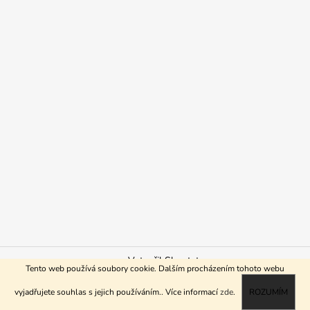
Vytvořil Shoptet
Tento web používá soubory cookie. Dalším procházením tohoto webu
Copyright 2026
ReHo shop
. Všechna práva vyhrazena.
vyjadřujete souhlas s jejich používáním.. Více informací
zde
.
ROZUMÍM