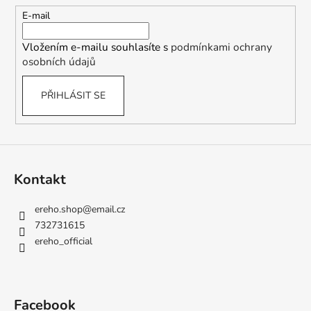
č
t
u
E-mail
j
í
e
Vložením e-mailu souhlasíte s
podmínkami ochrany
m
osobních údajů
e
PŘIHLÁSIT SE
Kontakt
ereho.shop
@
email.cz
732731615
ereho_official
Facebook