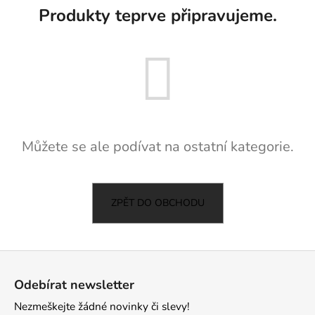
Produkty teprve připravujeme.
a
j
í
t
?
Můžete se ale podívat na ostatní kategorie.
HLEDAT
ZPĚT DO OBCHODU
D
o
p
Z
o
á
Odebírat newsletter
r
p
u
Nezmeškejte žádné novinky či slevy!
a