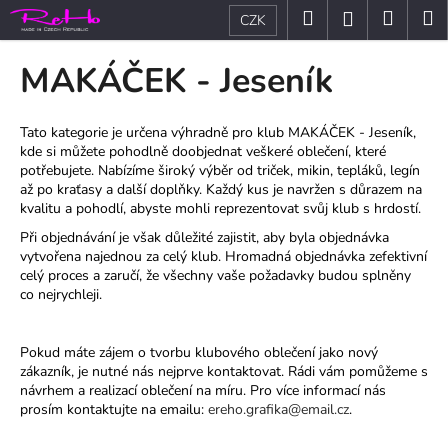
K
Přejít
Hledat
Nákup
M
Přihlášení
CZK
na
o
obsah
Zpět
Zpět
košík
š
MAKÁČEK - Jeseník
í
C
k
o
Tato kategorie je určena výhradně pro klub MAKÁČEK - Jeseník,
kde si můžete pohodlně doobjednat veškeré oblečení, které
p
potřebujete. Nabízíme široký výběr od triček, mikin, tepláků, legín
o
až po kraťasy a další doplňky. Každý kus je navržen s důrazem na
t
kvalitu a pohodlí, abyste mohli reprezentovat svůj klub s hrdostí.
ř
Při objednávání je však důležité zajistit, aby byla objednávka
vytvořena najednou za celý klub. Hromadná objednávka zefektivní
e
celý proces a zaručí, že všechny vaše požadavky budou splněny
b
co nejrychleji.
u
j
Pokud máte zájem o tvorbu klubového oblečení jako nový
e
zákazník, je nutné nás nejprve kontaktovat. Rádi vám pomůžeme s
t
návrhem a realizací oblečení na míru. Pro více informací nás
prosím kontaktujte na emailu:
ereho.grafika@email.cz
.
e
n