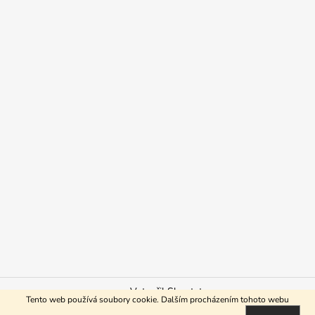
Vytvořil Shoptet
Tento web používá soubory cookie. Dalším procházením tohoto webu
Copyright 2026
ReHo shop
. Všechna práva vyhrazena.