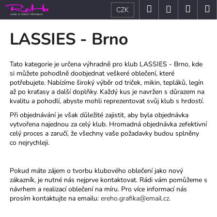
K
Přejít
Hledat
Nákup
M
Přihlášení
CZK
na
o
obsah
Zpět
Zpět
košík
š
LASSIES - Brno
í
C
k
o
Tato kategorie je určena výhradně pro klub LASSIES - Brno, kde
si můžete pohodlně doobjednat veškeré oblečení, které
p
potřebujete. Nabízíme široký výběr od triček, mikin, tepláků, legín
o
až po kraťasy a další doplňky. Každý kus je navržen s důrazem na
t
kvalitu a pohodlí, abyste mohli reprezentovat svůj klub s hrdostí.
ř
Při objednávání je však důležité zajistit, aby byla objednávka
vytvořena najednou za celý klub. Hromadná objednávka zefektivní
e
celý proces a zaručí, že všechny vaše požadavky budou splněny
b
co nejrychleji.
u
j
Pokud máte zájem o tvorbu klubového oblečení jako nový
e
zákazník, je nutné nás nejprve kontaktovat. Rádi vám pomůžeme s
t
návrhem a realizací oblečení na míru. Pro více informací nás
prosím kontaktujte na emailu:
ereho.grafika@email.cz
.
e
n