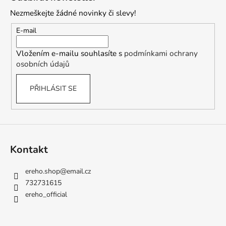
č
p
u
Nezmeškejte žádné novinky či slevy!
a
j
t
E-mail
e
í
m
Vložením e-mailu souhlasíte s
podmínkami ochrany
e
osobních údajů
PŘIHLÁSIT SE
Kontakt
ereho.shop
@
email.cz
732731615
ereho_official