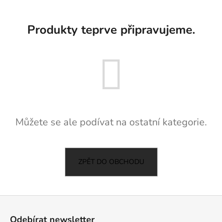
a
j
Produkty teprve připravujeme.
í
t
?
HLEDAT
Můžete se ale podívat na ostatní kategorie.
D
ZPĚT DO OBCHODU
o
p
o
Z
r
u
á
Odebírat newsletter