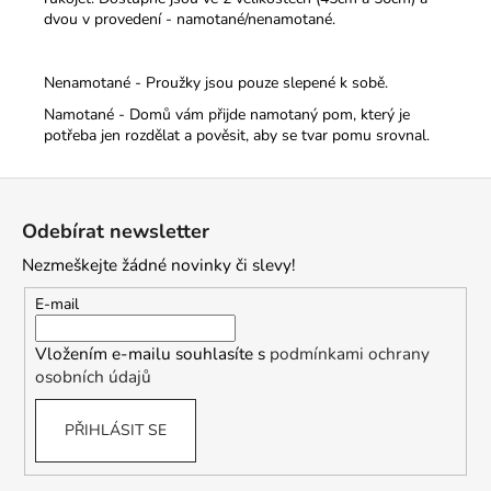
dvou v provedení - namotané/nenamotané.
Nenamotané - Proužky jsou pouze slepené k sobě.
Namotané - Domů vám přijde namotaný pom, který je
potřeba jen rozdělat a pověsit, aby se tvar pomu srovnal.
Z
á
Odebírat newsletter
p
Nezmeškejte žádné novinky či slevy!
a
t
E-mail
í
Vložením e-mailu souhlasíte s
podmínkami ochrany
osobních údajů
PŘIHLÁSIT SE