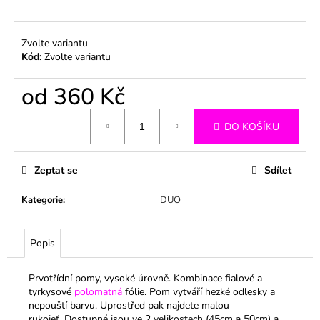
č
u
j
Zvolte variantu
e
Kód:
Zvolte variantu
m
e
od
360 Kč
Měrná
DO KOŠÍKU
cena:
Zeptat se
Sdílet
Kategorie
:
DUO
Popis
Prvotřídní pomy, vysoké úrovně. Kombinace fialové a
tyrkysové
polomatná
fólie. Pom vytváří hezké odlesky a
nepouští barvu. Uprostřed pak najdete malou
rukojeť.
Dostupné jsou ve 2 velikostech (45cm a 50cm) a