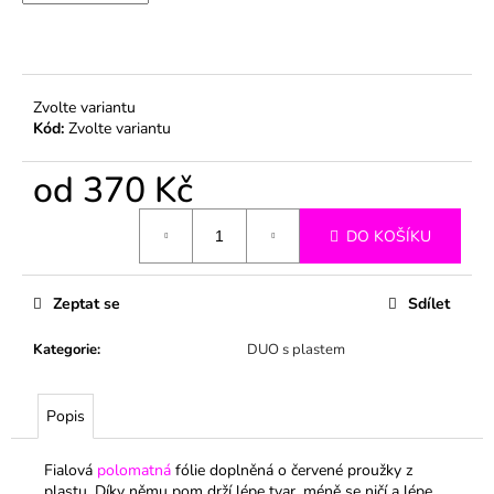
č
u
j
e
m
Zvolte variantu
e
Kód:
Zvolte variantu
od
370 Kč
Měrná
DO KOŠÍKU
cena:
Zeptat se
Sdílet
Kategorie
:
DUO s plastem
Popis
Fialová
polomatná
fólie doplněná o červené proužky z
plastu. Díky němu pom drží lépe tvar, méně se ničí a lépe