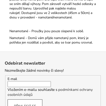
se sním dělají výhozy. Pom zároveň vytváří hezké odlesky a
nepouští barvu. Uprostřed pak najdete malou
rukojeť.
Dostupné jsou ve 2 velikostech (45cm a 50cm) a
dvou v provedení - namotané/nenamotané.
Nenamotané - Proužky jsou pouze slepené k sobě.
Namotané - Domů vám přijde namotaný pom, který je
potřeba jen rozdělat a pověsit, aby se tvar pomu srovnal.
Z
á
Odebírat newsletter
p
Nezmeškejte žádné novinky či slevy!
a
t
E-mail
í
Vložením e-mailu souhlasíte s
podmínkami ochrany
osobních údajů