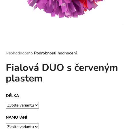
a
j
í
t
?
Průměrné
Neohodnoceno
Podrobnosti hodnocení
hodnocení
Fialová DUO s červeným
produktu
HLEDAT
je
plastem
0,0
z
5
D
hvězdiček.
DÉLKA
o
p
o
r
NAMOTÁNÍ
u