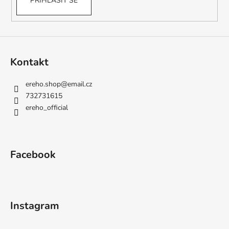
PŘIHLÁSIT SE
Kontakt
ereho.shop
@
email.cz
732731615
ereho_official
Facebook
Instagram