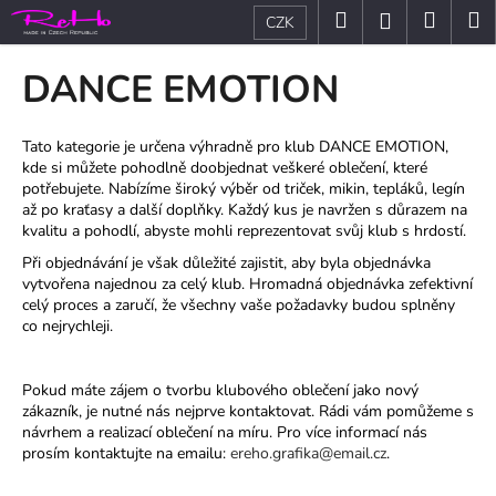
K
Přejít
Hledat
Nákup
M
Přihlášení
CZK
na
o
obsah
Zpět
Zpět
košík
š
DANCE EMOTION
í
C
k
o
Tato kategorie je určena výhradně pro klub DANCE EMOTION,
kde si můžete pohodlně doobjednat veškeré oblečení, které
p
potřebujete. Nabízíme široký výběr od triček, mikin, tepláků, legín
o
až po kraťasy a další doplňky. Každý kus je navržen s důrazem na
t
kvalitu a pohodlí, abyste mohli reprezentovat svůj klub s hrdostí.
ř
Při objednávání je však důležité zajistit, aby byla objednávka
vytvořena najednou za celý klub. Hromadná objednávka zefektivní
e
celý proces a zaručí, že všechny vaše požadavky budou splněny
b
co nejrychleji.
u
j
Pokud máte zájem o tvorbu klubového oblečení jako nový
e
zákazník, je nutné nás nejprve kontaktovat. Rádi vám pomůžeme s
t
návrhem a realizací oblečení na míru. Pro více informací nás
prosím kontaktujte na emailu:
ereho.grafika@email.cz
.
e
n