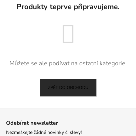
Produkty teprve připravujeme.
a
j
í
t
?
Můžete se ale podívat na ostatní kategorie.
HLEDAT
ZPĚT DO OBCHODU
D
o
p
Z
o
á
Odebírat newsletter
r
p
u
Nezmeškejte žádné novinky či slevy!
a