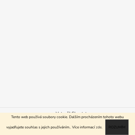
Vytvořil Shoptet
Tento web používá soubory cookie. Dalším procházením tohoto webu
Copyright 2026
ReHo shop
. Všechna práva vyhrazena.
vyjadřujete souhlas s jejich používáním.. Více informací
zde
.
ROZUMÍM