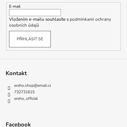
č
t
u
E-mail
j
í
e
Vložením e-mailu souhlasíte s
podmínkami ochrany
m
osobních údajů
e
PŘIHLÁSIT SE
Kontakt
ereho.shop
@
email.cz
732731615
ereho_official
Facebook