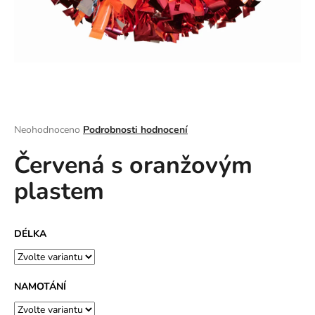
a
j
í
t
?
Průměrné
Neohodnoceno
Podrobnosti hodnocení
hodnocení
Červená s oranžovým
produktu
HLEDAT
je
plastem
0,0
z
5
D
hvězdiček.
DÉLKA
o
p
o
r
NAMOTÁNÍ
u