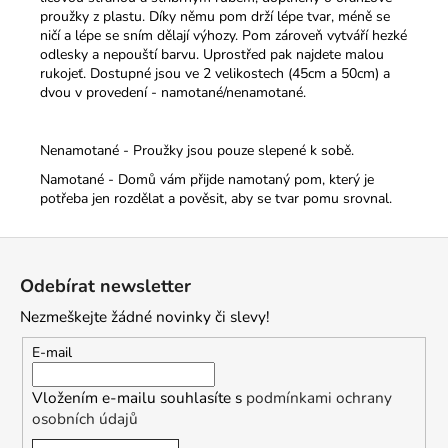
proužky z plastu. Díky němu pom drží lépe tvar, méně se
ničí a lépe se sním dělají výhozy. Pom zároveň vytváří hezké
odlesky a nepouští barvu. Uprostřed pak najdete malou
rukojeť.
Dostupné jsou ve 2 velikostech (45cm a 50cm) a
dvou v provedení - namotané/nenamotané.
Nenamotané - Proužky jsou pouze slepené k sobě.
Namotané - Domů vám přijde namotaný pom, který je
potřeba jen rozdělat a pověsit, aby se tvar pomu srovnal.
Z
á
Odebírat newsletter
p
Nezmeškejte žádné novinky či slevy!
a
t
E-mail
í
Vložením e-mailu souhlasíte s
podmínkami ochrany
osobních údajů