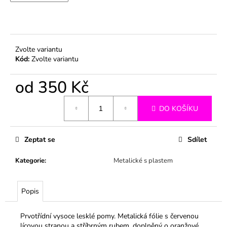
č
u
j
e
m
Zvolte variantu
e
Kód:
Zvolte variantu
od
350 Kč
Měrná
DO KOŠÍKU
cena:
Zeptat se
Sdílet
Kategorie
:
Metalické s plastem
Popis
Prvotřídní vysoce lesklé pomy. Metalická fólie s červenou
lícovou stranou a stříbrným rubem, doplněný o oranžové