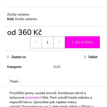
č
u
j
Zvolte variantu
e
Kód:
Zvolte variantu
m
e
od
360 Kč
Měrná
DO KOŠÍKU
cena:
Zeptat se
Sdílet
Kategorie
:
DUO
Popis
Prvotřídní pomy, vysoké úrovně. Kombinace černé a
tyrkysové
polomatná
fólie. Pom vytváří hezké odlesky a
nepouští barvu. Uprostřed pak najdete malou
rukojeť.
Dostupné jsou ve 2 velikostech (45cm a 50cm) a