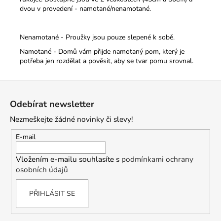
dvou v provedení - namotané/nenamotané.
Nenamotané - Proužky jsou pouze slepené k sobě.
Namotané - Domů vám přijde namotaný pom, který je
potřeba jen rozdělat a pověsit, aby se tvar pomu srovnal.
Z
á
Odebírat newsletter
p
Nezmeškejte žádné novinky či slevy!
a
t
E-mail
í
Vložením e-mailu souhlasíte s
podmínkami ochrany
osobních údajů
PŘIHLÁSIT SE