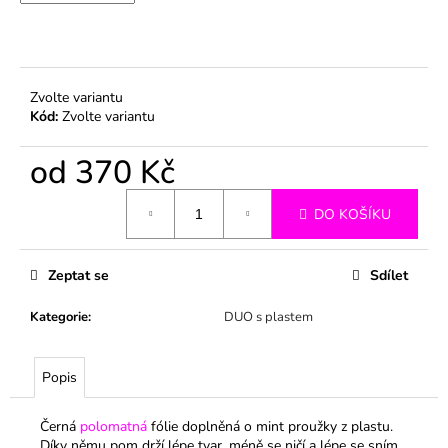
č
u
j
e
m
Zvolte variantu
e
Kód:
Zvolte variantu
od
370 Kč
Měrná
DO KOŠÍKU
cena:
Zeptat se
Sdílet
Kategorie
:
DUO s plastem
Popis
Černá
polomatná
fólie doplněná o mint proužky z plastu.
Díky němu pom drží lépe tvar, méně se ničí a lépe se sním