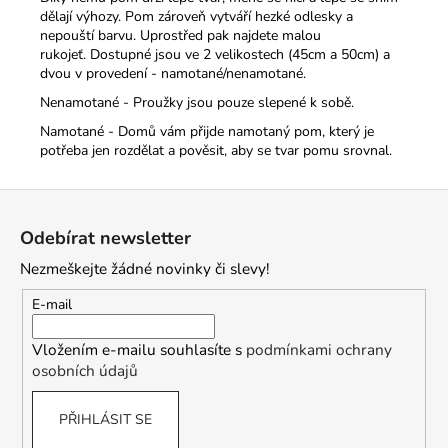
dělají výhozy. Pom zároveň vytváří hezké odlesky a
nepouští barvu. Uprostřed pak najdete malou
rukojeť.
Dostupné jsou ve 2 velikostech (45cm a 50cm) a
dvou v provedení - namotané/nenamotané.
Nenamotané - Proužky jsou pouze slepené k sobě.
Namotané - Domů vám přijde namotaný pom, který je
potřeba jen rozdělat a pověsit, aby se tvar pomu srovnal.
Z
á
Odebírat newsletter
p
Nezmeškejte žádné novinky či slevy!
a
t
E-mail
í
Vložením e-mailu souhlasíte s
podmínkami ochrany
osobních údajů
PŘIHLÁSIT SE