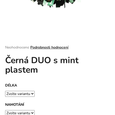
a
j
í
t
?
Průměrné
Neohodnoceno
Podrobnosti hodnocení
hodnocení
Černá DUO s mint
produktu
HLEDAT
je
plastem
0,0
z
5
D
hvězdiček.
DÉLKA
o
p
o
r
NAMOTÁNÍ
u