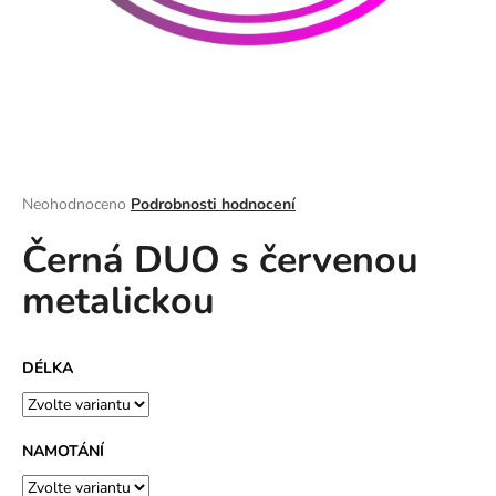
a
j
í
t
?
Průměrné
Neohodnoceno
Podrobnosti hodnocení
hodnocení
Černá DUO s červenou
produktu
HLEDAT
je
metalickou
0,0
z
5
D
hvězdiček.
DÉLKA
o
p
o
r
NAMOTÁNÍ
u