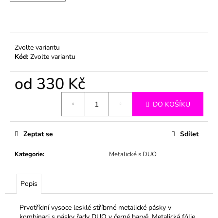
č
u
j
e
m
Zvolte variantu
e
Kód:
Zvolte variantu
od
330 Kč
Měrná
DO KOŠÍKU
cena:
Zeptat se
Sdílet
Kategorie
:
Metalické s DUO
Popis
Prvotřídní vysoce lesklé stříbrné metalické pásky v
kombinaci s pásky řady DUO v černé barvě. Metalická fólie