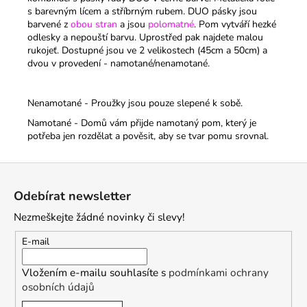
s barevným lícem a stříbrným rubem. DUO pásky jsou
barvené z
obou stran
a jsou
polomatné
. Pom vytváří hezké
odlesky a nepouští barvu. Uprostřed pak najdete malou
rukojeť.
Dostupné jsou ve 2 velikostech (45cm a 50cm) a
dvou v provedení - namotané/nenamotané.
Nenamotané - Proužky jsou pouze slepené k sobě.
Namotané - Domů vám přijde namotaný pom, který je
potřeba jen rozdělat a pověsit, aby se tvar pomu srovnal.
Z
á
Odebírat newsletter
p
Nezmeškejte žádné novinky či slevy!
a
t
E-mail
í
Vložením e-mailu souhlasíte s
podmínkami ochrany
osobních údajů