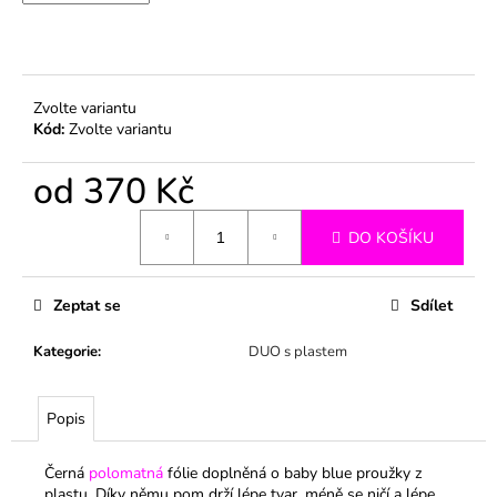
č
u
j
e
m
Zvolte variantu
e
Kód:
Zvolte variantu
od
370 Kč
Měrná
DO KOŠÍKU
cena:
Zeptat se
Sdílet
Kategorie
:
DUO s plastem
Popis
Černá
polomatná
fólie doplněná o baby blue proužky z
plastu. Díky němu pom drží lépe tvar, méně se ničí a lépe