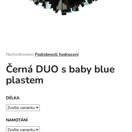
a
j
í
t
?
Průměrné
Neohodnoceno
Podrobnosti hodnocení
hodnocení
Černá DUO s baby blue
produktu
HLEDAT
je
plastem
0,0
z
5
D
hvězdiček.
DÉLKA
o
p
o
r
NAMOTÁNÍ
u