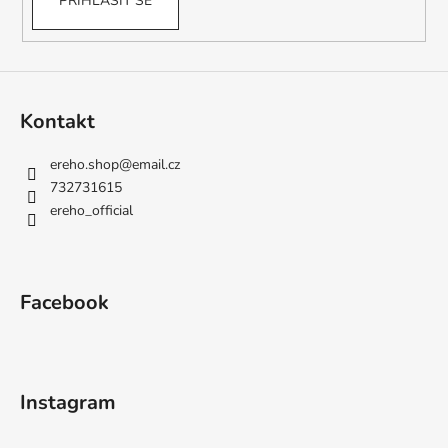
PŘIHLÁSIT SE
Kontakt
ereho.shop
@
email.cz
732731615
ereho_official
Facebook
Instagram