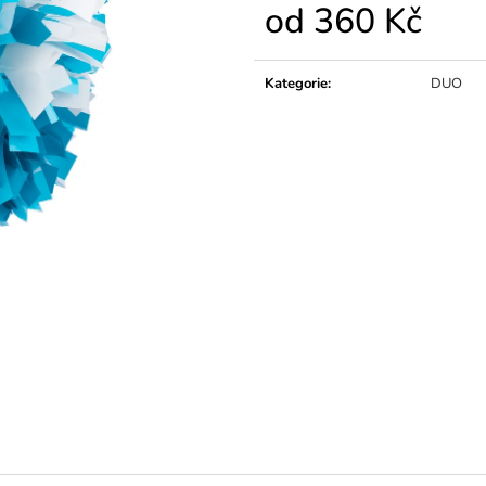
od
360 Kč
Měrná
cena:
Kategorie
:
DUO