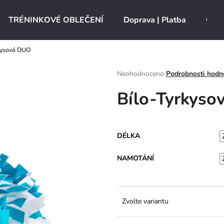
TRÉNINKOVÉ OBLEČENÍ
Doprava | Platba
O ná
kysová DUO
Co potřebujete najít?
Průměrné
Neohodnoceno
Podrobnosti hodn
hodnocení
Bílo-Tyrkys
produktu
HLEDAT
je
0,0
z
5
Doporučujeme
DÉLKA
hvězdiček.
NAMOTÁNÍ
Zvolte variantu