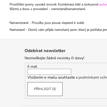
Prvotřídní pomy, vysoké úrovně. Kombinace bílé a tyrkysové
polo
50cm) a dvou v provedení - namotané/nenamotané.
Nenamotané - Proužky jsou pouze slepené k sobě.
Namotané - Domů vám přijde namotaný pom, který je potřeba jen r
Z
á
Odebírat newsletter
p
Nezmeškejte žádné novinky či slevy!
a
t
E-mail
í
Vložením e-mailu souhlasíte s
podmínkami ochr
PŘIHLÁSIT SE