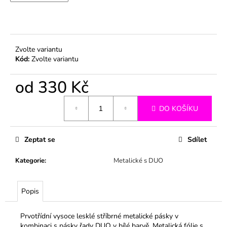
č
u
j
e
m
Zvolte variantu
e
Kód:
Zvolte variantu
od
330 Kč
Měrná
DO KOŠÍKU
cena:
Zeptat se
Sdílet
Kategorie
:
Metalické s DUO
Popis
Prvotřídní vysoce lesklé stříbrné metalické pásky v
kombinaci s pásky řady DUO v bílé barvě. Metalická fólie s