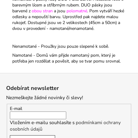
barevným lícem a stříbrným rubem. DUO pásky jsou
barvené z
obou stran
a jsou
polomatné
. Pom vytváří hezké
odlesky a nepouští barvu. Uprostřed pak najdete malou
rukojeť.
Dostupné jsou ve 2 velikostech (45cm a 50cm) a
dvou v provedení - namotané/nenamotané.
Nenamotané - Proužky jsou pouze slepené k sobě.
Namotané - Domů vám přijde namotaný pom, který je
potřeba jen rozdělat a pověsit, aby se tvar pomu srovnal.
Z
á
Odebírat newsletter
p
Nezmeškejte žádné novinky či slevy!
a
t
E-mail
í
Vložením e-mailu souhlasíte s
podmínkami ochrany
osobních údajů