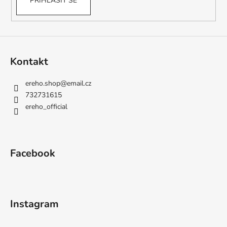
PŘIHLÁSIT SE
Kontakt
ereho.shop
@
email.cz
732731615
ereho_official
Facebook
Instagram