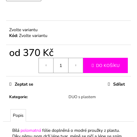
č
u
j
e
m
Zvolte variantu
e
Kód:
Zvolte variantu
od
370 Kč
Měrná
DO KOŠÍKU
cena:
Zeptat se
Sdílet
Kategorie
:
DUO s plastem
Popis
Bílá
polomatná
fólie doplněná o modré proužky z plastu.
Díky němu pom drží lépe tvar, méně se ničí a lépe se sním