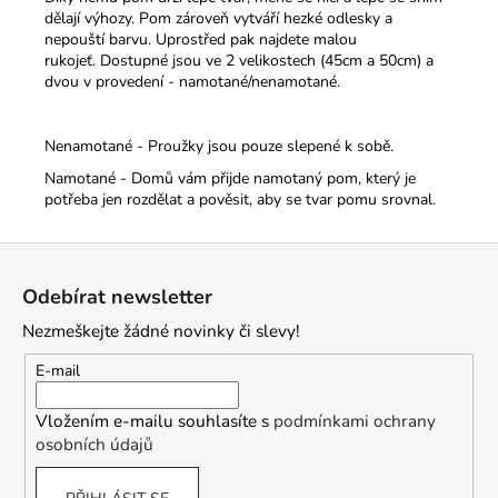
dělají výhozy. Pom zároveň vytváří hezké odlesky a
nepouští barvu. Uprostřed pak najdete malou
rukojeť.
Dostupné jsou ve 2 velikostech (45cm a 50cm) a
dvou v provedení - namotané/nenamotané.
Nenamotané - Proužky jsou pouze slepené k sobě.
Namotané - Domů vám přijde namotaný pom, který je
potřeba jen rozdělat a pověsit, aby se tvar pomu srovnal.
Z
á
Odebírat newsletter
p
Nezmeškejte žádné novinky či slevy!
a
t
E-mail
í
Vložením e-mailu souhlasíte s
podmínkami ochrany
osobních údajů