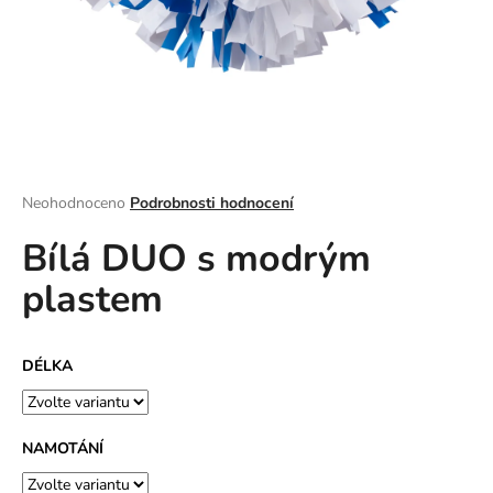
a
j
í
t
?
Průměrné
Neohodnoceno
Podrobnosti hodnocení
hodnocení
Bílá DUO s modrým
produktu
HLEDAT
je
plastem
0,0
z
5
D
hvězdiček.
DÉLKA
o
p
o
r
NAMOTÁNÍ
u