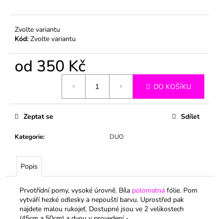
č
u
j
Zvolte variantu
e
Kód:
Zvolte variantu
m
e
od
350 Kč
Měrná
DO KOŠÍKU
cena:
Zeptat se
Sdílet
Kategorie
:
DUO
Popis
Prvotřídní pomy, vysoké úrovně. Bíla
polomatná
fólie. Pom
vytváří hezké odlesky a nepouští barvu. Uprostřed pak
najdete malou rukojeť.
Dostupné jsou ve 2 velikostech
(45cm a 50cm) a dvou v provedení -