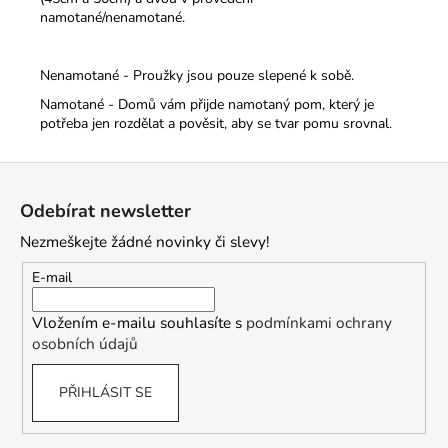
namotané/nenamotané.
Nenamotané - Proužky jsou pouze slepené k sobě.
Namotané - Domů vám přijde namotaný pom, který je
potřeba jen rozdělat a pověsit, aby se tvar pomu srovnal.
Z
á
Odebírat newsletter
p
Nezmeškejte žádné novinky či slevy!
a
t
E-mail
í
Vložením e-mailu souhlasíte s
podmínkami ochrany
osobních údajů
PŘIHLÁSIT SE