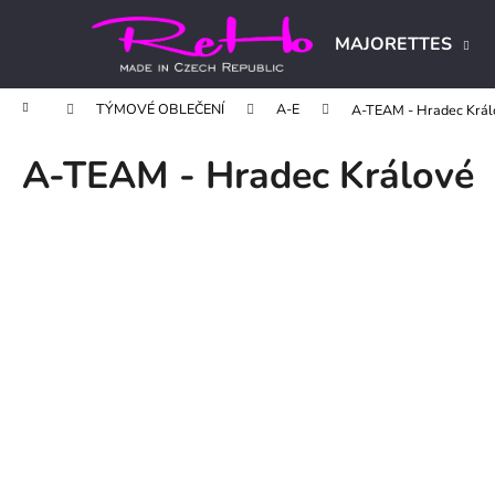
K
Přejít
na
o
MAJORETTES
obsah
Zpět
Zpět
š
do
do
í
Domů
TÝMOVÉ OBLEČENÍ
A-E
A-TEAM - Hradec Král
obchodu
obchodu
k
A-TEAM - Hradec Králové