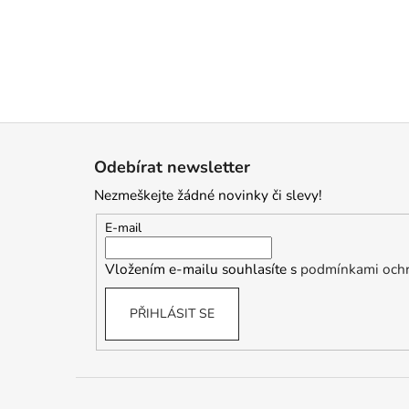
Z
á
Odebírat newsletter
p
Nezmeškejte žádné novinky či slevy!
a
t
E-mail
í
Vložením e-mailu souhlasíte s
podmínkami ochr
PŘIHLÁSIT SE